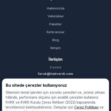
Hakkımızda
Yetkinlikler
Paketler
Referanslar
Blog
İletişim
İletişim
E‑posta
faruk@hakverdi.com
Telefon
Bu sitede çerezler kullanıyoruz
0 (536) 622 77 08
Sitemizin temel işlevleri için zorunlu çerezleri ve, izniniz olması
hâlinde, performans ölçümü için analitik çerezleri kullanırız.
Konum
KVKK ve KVKK Kurulu Çerez Rehberi (2022) kapsamında
Avcılar / İstanbul
tercihlerinizi belirleyebilirsiniz. Detaylar için
Çerez Politikası
ve