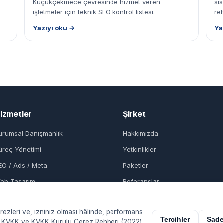
Küçükçekmece çevresinde hizmet veren
si
işletmeler için teknik SEO kontrol listesi.
re
Yazıyı oku →
Ya
izmetler
Şirket
urumsal Danışmanlık
Hakkımızda
üreç Yönetimi
Yetkinlikler
EO / Ads / Meta
Paketler
eb Tasarım
Referanslar
z
Blog
erezleri ve, izniniz olması hâlinde, performans
İletişim
Tercihler
Sade
rız. KVKK ve KVKK Kurulu Çerez Rehberi (2022)