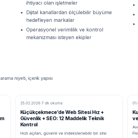
ihtiyacı olan işletmeler
Dijital kanallardan ölçülebilir büyüme
hedefleyen markalar
Operasyonel verimlilik ve kontrol
mekanizması isteyen ekipler
rama niyeti, içerik yapısı
25.02.2026
·
7 dk okuma
01
Küçükçekmece’de Web Sitesi Hız +
Ku
ım
Güvenlik + SEO: 12 Maddelik Teknik
ve
Kontrol
Av
Hızlı açılan, güvenli ve indekslenebilir bir site:
Fl