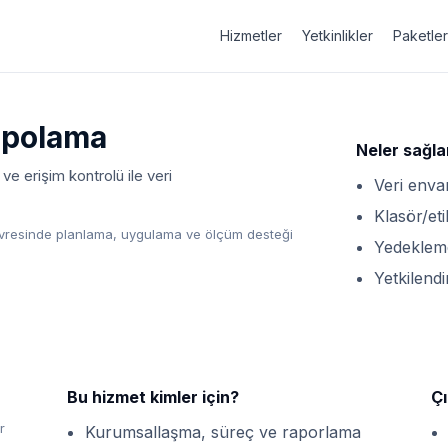
Hizmetler
Yetkinlikler
Paketler
epolama
Neler sağla
 ve erişim kontrolü ile veri
Veri enva
Klasör/eti
 çevresinde planlama, uygulama ve ölçüm desteği
Yedekleme 
Yetkilend
Bu hizmet kimler için?
Çı
r
Kurumsallaşma, süreç ve raporlama