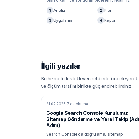
plan çıkarır ve sonuçları ölçerek iyileştiririz.
Analiz
Plan
1
2
Uygulama
Rapor
3
4
İlgili yazılar
Bu hizmeti destekleyen rehberleri inceleyerek a
ve ölçüm tarafını birlikte güçlendirebilirsiniz.
21.02.2026
·
7 dk okuma
Google Search Console Kurulumu:
Sitemap Gönderme ve Yerel Takip (Ad
Adım)
Search Console’da doğrulama, sitemap