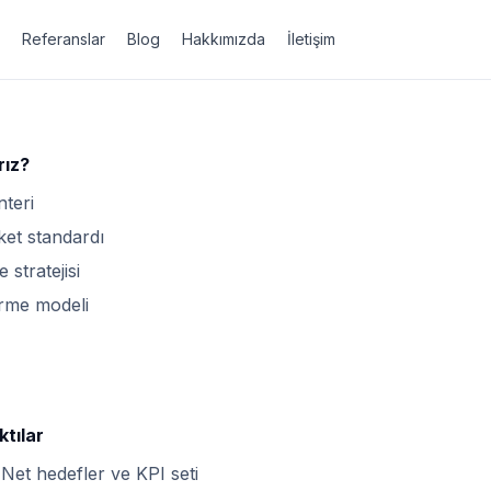
Referanslar
Blog
Hakkımızda
İletişim
rız?
nteri
ket standardı
stratejisi
irme modeli
ktılar
Net hedefler ve KPI seti