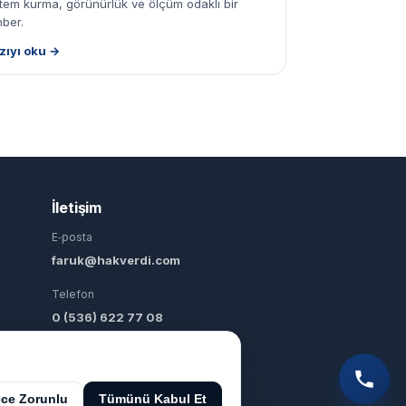
stem kurma, görünürlük ve ölçüm odaklı bir
hber.
zıyı oku →
İletişim
E‑posta
faruk@hakverdi.com
Telefon
0 (536) 622 77 08
Konum
Avcılar / İstanbul
ce Zorunlu
Tümünü Kabul Et