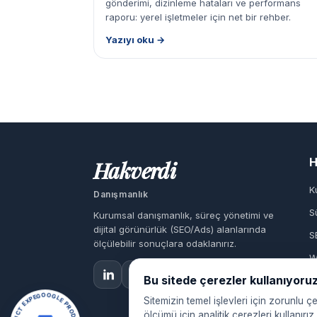
gönderimi, dizinleme hataları ve performans
raporu: yerel işletmeler için net bir rehber.
Yazıyı oku →
H
Hakverdi
K
Danışmanlık
S
Kurumsal danışmanlık, süreç yönetimi ve
dijital görünürlük (SEO/Ads) alanlarında
S
ölçülebilir sonuçlara odaklanırız.
W
Bu sitede çerezler kullanıyoru
Sitemizin temel işlevleri için zorunlu ç
ölçümü için analitik çerezleri kullanı